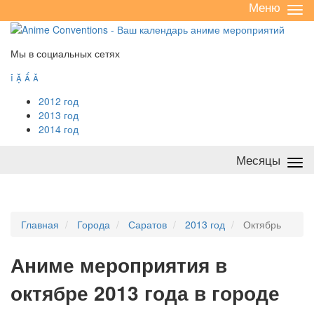
Меню
Све
/
раз
Мы в социальных сетях




2012 год
2013 год
2014 год
Месяцы
Све
/
раз
Главная
Города
Саратов
2013 год
Октябрь
А
ниме мероприятия в
октябре 2013 года в городе