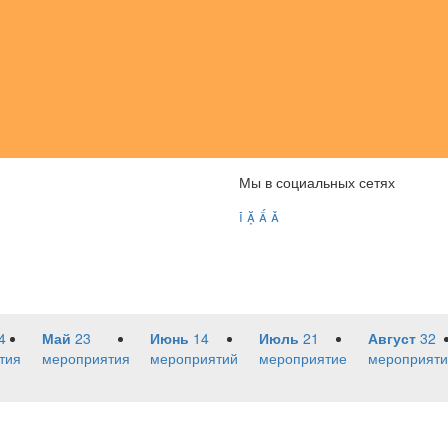
Мы в социальных сетях




4
Май
23
Июнь
14
Июль
21
Август
32
тия
мероприятия
мероприятий
мероприятие
мероприяти