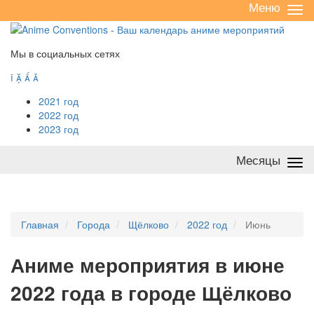
Меню
Све
/
раз
Мы в социальных сетях




2021 год
2022 год
2023 год
Месяцы
Све
/
раз
Главная
Города
Щёлково
2022 год
Июнь
А
ниме мероприятия в июне
2022 года в городе Щёлково