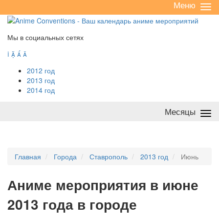
Меню
Све
/
раз
Мы в социальных сетях




2012 год
2013 год
2014 год
Месяцы
Све
/
раз
Главная
Города
Ставрополь
2013 год
Июнь
А
ниме мероприятия в июне
2013 года в городе