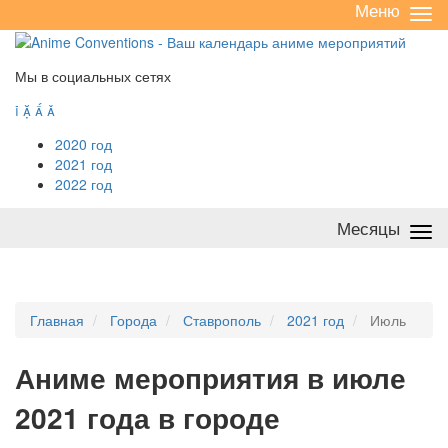
Меню
Све
/
раз
Мы в социальных сетях




2020 год
2021 год
2022 год
Месяцы
Све
/
раз
Главная
Города
Ставрополь
2021 год
Июль
А
ниме мероприятия в июле
2021 года в городе