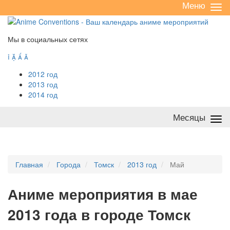
Меню
Све
/
раз
Мы в социальных сетях




2012 год
2013 год
2014 год
Месяцы
Све
/
раз
Главная
Города
Томск
2013 год
Май
А
ниме мероприятия в мае
2013 года в городе Томск