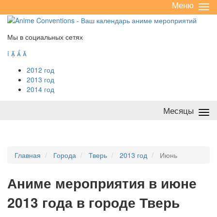
Меню
Све
/
раз
Мы в социальных сетях




2012 год
2013 год
2014 год
Месяцы
Све
/
раз
Главная
Города
Тверь
2013 год
Июнь
А
ниме мероприятия в июне
2013 года в городе Тверь