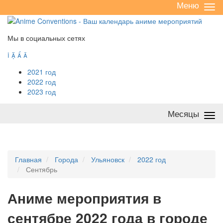
Меню
Све
/
раз
Мы в социальных сетях




2021 год
2022 год
2023 год
Месяцы
Све
/
раз
Главная
Города
Ульяновск
2022 год
Сентябрь
А
ниме мероприятия в
сентябре 2022 года в городе