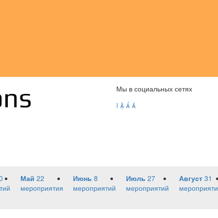
Мы в социальных сетях




0
Май
22
Июнь
8
Июль
27
Август
31
тий
мероприятия
мероприятий
мероприятий
мероприяти