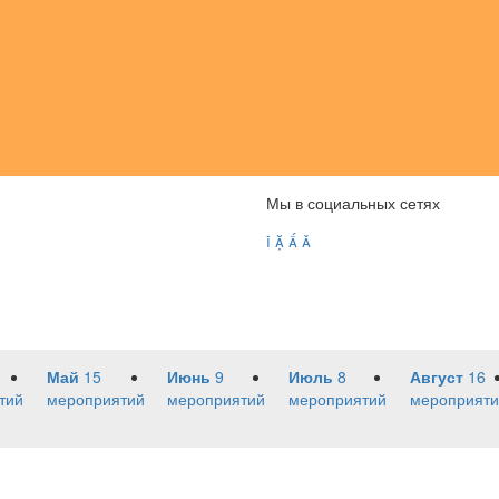
Мы в социальных сетях




Май
15
Июнь
9
Июль
8
Август
16
тий
мероприятий
мероприятий
мероприятий
мероприяти