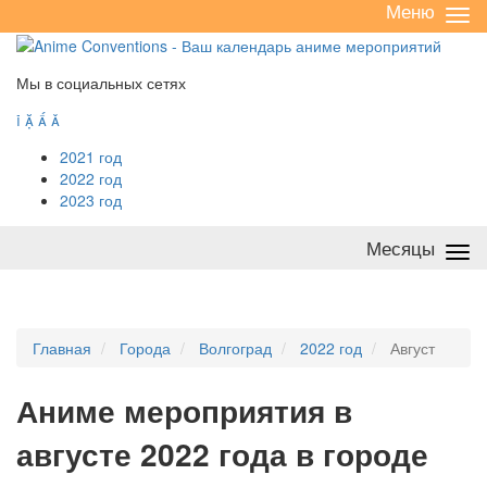
Меню
Све
/
раз
Мы в социальных сетях




2021 год
2022 год
2023 год
Месяцы
Све
/
раз
Главная
Города
Волгоград
2022 год
Август
А
ниме мероприятия в
августе 2022 года в городе