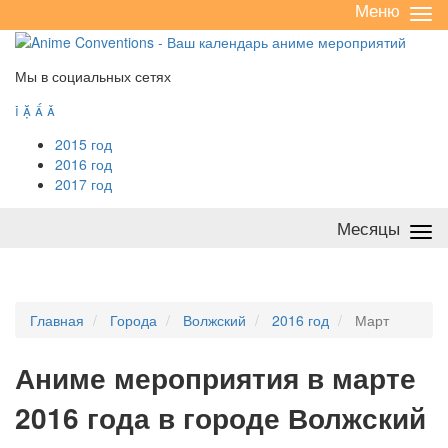
Меню
Све
/
раз
Мы в социальных сетях




2015 год
2016 год
2017 год
Месяцы
Све
/
раз
Главная
Города
Волжский
2016 год
Март
А
ниме мероприятия в марте
2016 года в городе Волжский