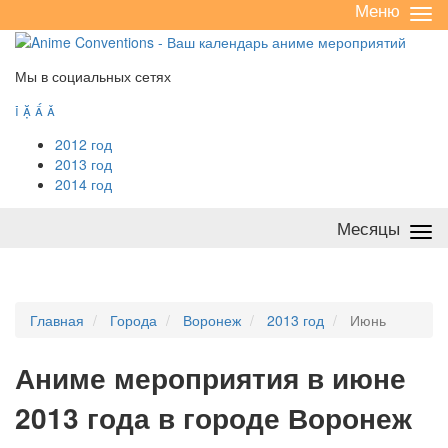
Меню
Све
/
раз
Мы в социальных сетях




2012 год
2013 год
2014 год
Месяцы
Све
/
раз
Главная
Города
Воронеж
2013 год
Июнь
А
ниме мероприятия в июне
2013 года в городе Воронеж