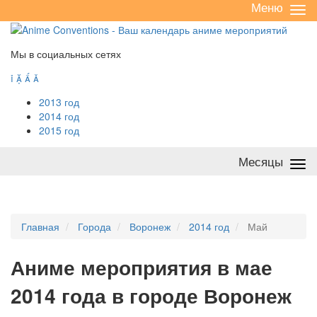
Меню
Све
/
раз
Мы в социальных сетях




2013 год
2014 год
2015 год
Месяцы
Све
/
раз
Главная
Города
Воронеж
2014 год
Май
А
ниме мероприятия в мае
2014 года в городе Воронеж