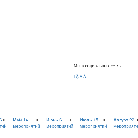
Мы в социальных сетях




6
Май
14
Июнь
6
Июль
15
Август
22
тий
мероприятий
мероприятий
мероприятий
мероприяти