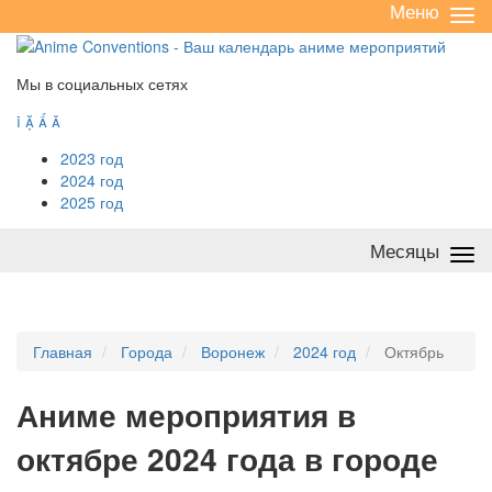
Меню
Све
/
раз
Мы в социальных сетях




2023 год
2024 год
2025 год
Месяцы
Све
/
раз
Главная
Города
Воронеж
2024 год
Октябрь
А
ниме мероприятия в
октябре 2024 года в городе