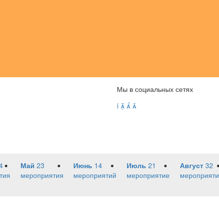
Мы в социальных сетях




4
Май
23
Июнь
14
Июль
21
Август
32
тия
мероприятия
мероприятий
мероприятие
мероприяти