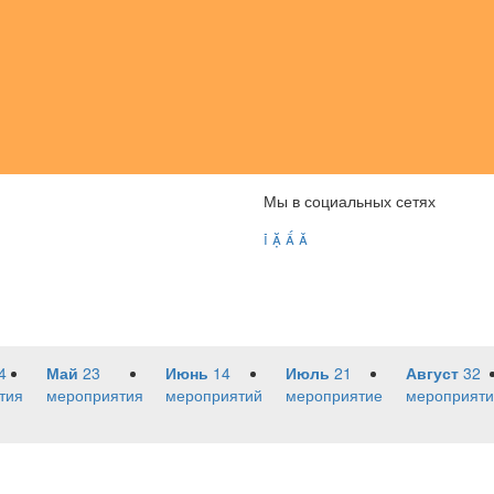
Мы в социальных сетях




4
Май
23
Июнь
14
Июль
21
Август
32
тия
мероприятия
мероприятий
мероприятие
мероприяти