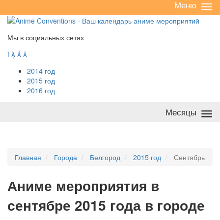
Меню
Све
/
раз
Мы в социальных сетях




2014 год
2015 год
2016 год
Месяцы
Све
/
раз
Главная
Города
Белгород
2015 год
Сентябрь
А
ниме мероприятия в
сентябре 2015 года в городе