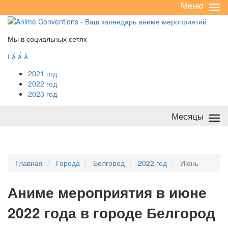
Меню
Све
/
раз
Мы в социальных сетях




2021 год
2022 год
2023 год
Месяцы
Све
/
раз
Главная
Города
Белгород
2022 год
Июнь
А
ниме мероприятия в июне
2022 года в городе Белгород