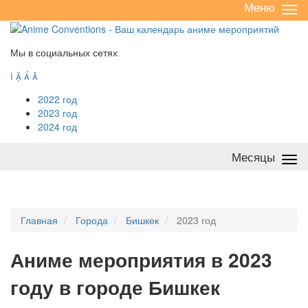
Меню
Све
/
раз
Мы в социальных сетях




2022 год
2023 год
2024 год
Месяцы
Све
/
раз
Главная
Города
Бишкек
2023 год
А
ниме мероприятия в 2023
году в городе Бишкек