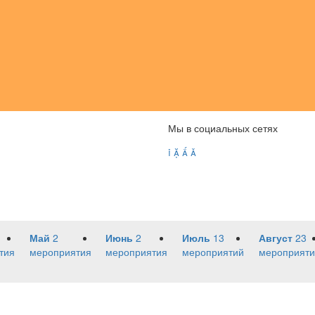
Мы в социальных сетях




Май
2
Июнь
2
Июль
13
Август
23
тия
мероприятия
мероприятия
мероприятий
мероприяти