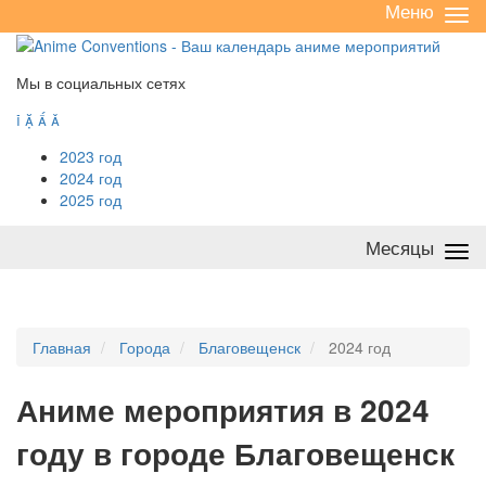
Меню
Све
/
раз
Мы в социальных сетях




2023 год
2024 год
2025 год
Месяцы
Све
/
раз
Главная
Города
Благовещенск
2024 год
А
ниме мероприятия в 2024
году в городе Благовещенск