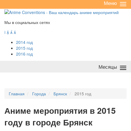
Меню
Све
/
раз
Мы в социальных сетях




2014 год
2015 год
2016 год
Месяцы
Све
/
раз
Главная
Города
Брянск
2015 год
А
ниме мероприятия в 2015
году в городе Брянск