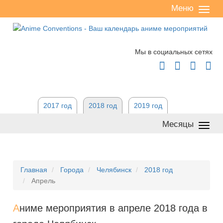
Меню
Сверн
/
разве
Мы в социальных сетях




2017 год
2018 год
2019 год
Месяцы
Сверн
/
разве
Главная
Города
Челябинск
2018 год
Апрель
А
ниме мероприятия в апреле 2018 года в