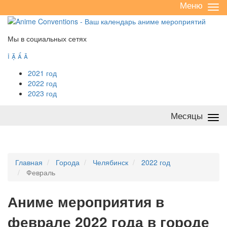
Меню
Све
/
раз
Мы в социальных сетях




2021 год
2022 год
2023 год
Месяцы
Све
/
раз
Главная
Города
Челябинск
2022 год
Февраль
А
ниме мероприятия в
феврале 2022 года в городе