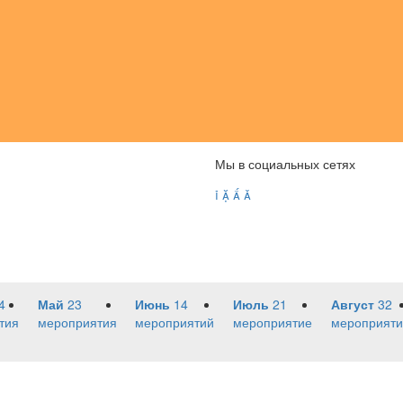
Мы в социальных сетях




4
Май
23
Июнь
14
Июль
21
Август
32
тия
мероприятия
мероприятий
мероприятие
мероприяти