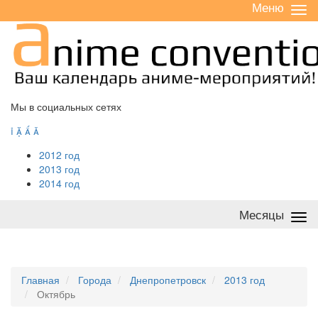
Меню
Све
/
раз
Мы в социальных сетях




2012 год
2013 год
2014 год
Месяцы
Све
/
раз
Главная
Города
Днепропетровск
2013 год
Октябрь