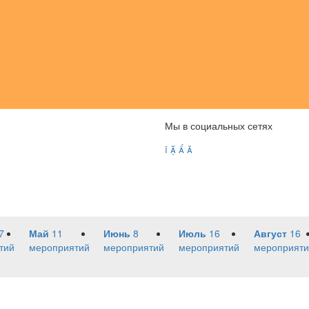
Мы в социальных сетях




7
Май
11
Июнь
8
Июль
16
Август
16
тий
мероприятий
мероприятий
мероприятий
мероприяти