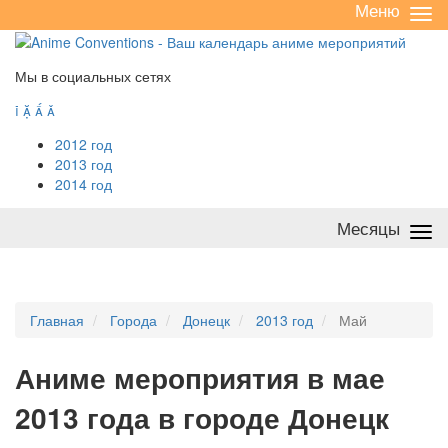
Меню
Све
/
раз
Мы в социальных сетях




2012 год
2013 год
2014 год
Месяцы
Све
/
раз
Главная
Города
Донецк
2013 год
Май
А
ниме мероприятия в мае
2013 года в городе Донецк