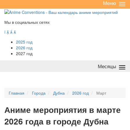
Меню
Све
/
раз
Мы в социальных сетях




2025 год
2026 год
2027 год
Месяцы
Све
/
раз
Главная
Города
Дубна
2026 год
Март
А
ниме мероприятия в марте
2026 года в городе Дубна