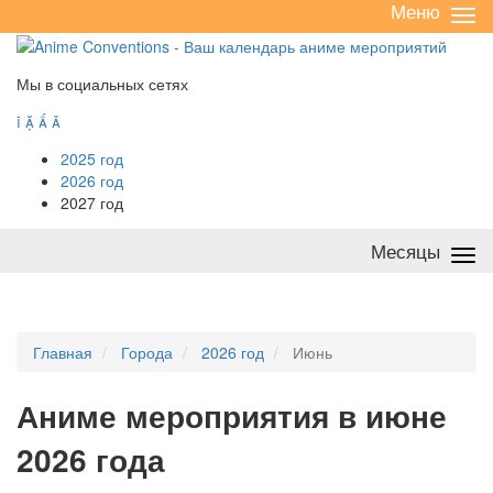
Меню
Све
/
раз
Мы в социальных сетях




2025 год
2026 год
2027 год
Месяцы
Све
/
раз
Главная
Города
2026 год
Июнь
А
ниме мероприятия в июне
2026 года