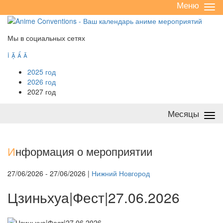
Меню
Све
/
раз
Мы в социальных сетях




2025 год
2026 год
2027 год
Месяцы
Све
/
раз
И
нформация о мероприятии
27/06/2026 - 27/06/2026 |
Нижний Новгород
Цзиньхуа|Фест|27.06.2026