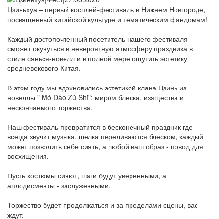
Цзиньхуа – первый косплей-фестиваль в Нижнем Новгороде,
посвященный китайской культуре и тематическим фандомам!
Каждый достопочтенный посетитель нашего фестиваля
сможет окунуться в невероятную атмосферу праздника в
стиле сянься-новелл и в полной мере ощутить эстетику
средневекового Китая.
В этом году мы вдохновились эстетикой клана Цзинь из
новеллы " Mó Dào Zǔ Shī": миром блеска, изящества и
нескончаемого торжества.
Наш фестиваль превратится в бесконечный праздник где
всегда звучит музыка, шелка переливаются блеском, каждый
может позволить себе сиять, а любой ваш образ - повод для
восхищения.
Пусть костюмы сияют, шаги будут уверенными, а
аплодисменты - заслуженными.
Торжество будет продолжаться и за пределами сцены, вас
ждут: