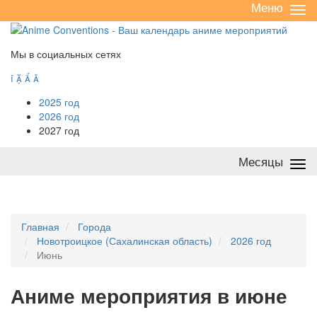
Меню
Све
/
раз
Мы в социальных сетях




2025 год
2026 год
2027 год
Месяцы
Све
/
раз
Главная
Города
Новотроицкое (Сахалинская область)
2026 год
Июнь
А
ниме мероприятия в июне