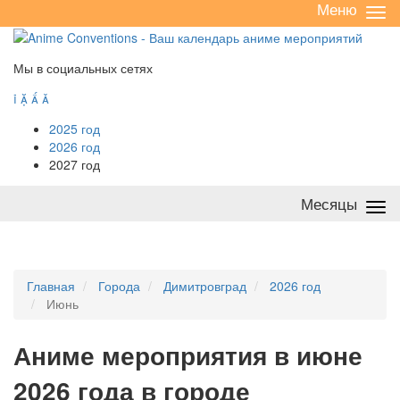
Меню
Све
/
раз
Мы в социальных сетях




2025 год
2026 год
2027 год
Месяцы
Све
/
раз
Главная
Города
Димитровград
2026 год
Июнь
А
ниме мероприятия в июне
2026 года в городе