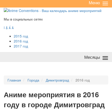
Меню
Све
/
раз
Мы в социальных сетях




2015 год
2016 год
2017 год
Месяцы
Све
/
раз
Главная
Города
Димитровград
2016 год
А
ниме мероприятия в 2016
году в городе Димитровград