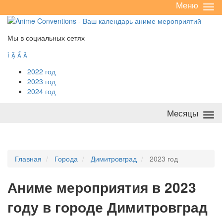
Меню
Све
/
раз
Мы в социальных сетях




2022 год
2023 год
2024 год
Месяцы
Све
/
раз
Главная
Города
Димитровград
2023 год
А
ниме мероприятия в 2023
году в городе Димитровград