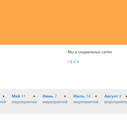
Мы в социальных сетях




Май
11
Июнь
7
Июль
14
Август
3
тий
мероприятий
мероприятий
мероприятий
мероприяти