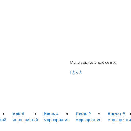
Мы в социальных сетях




Май
9
Июнь
4
Июль
2
Август
8
тий
мероприятий
мероприятия
мероприятия
мероприяти