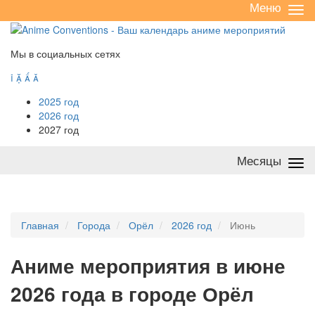
Меню
Све
/
раз
Мы в социальных сетях




2025 год
2026 год
2027 год
Месяцы
Све
/
раз
Главная
Города
Орёл
2026 год
Июнь
А
ниме мероприятия в июне
2026 года в городе Орёл