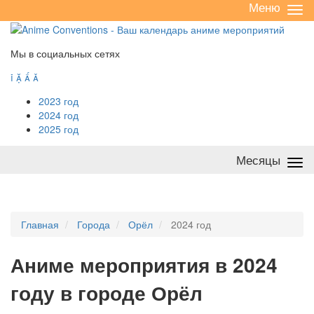
Меню
Све
/
раз
Мы в социальных сетях




2023 год
2024 год
2025 год
Месяцы
Све
/
раз
Главная
Города
Орёл
2024 год
А
ниме мероприятия в 2024
году в городе Орёл