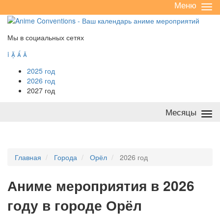
Меню
Све
/
раз
Мы в социальных сетях




2025 год
2026 год
2027 год
Месяцы
Све
/
раз
Главная
Города
Орёл
2026 год
А
ниме мероприятия в 2026
году в городе Орёл