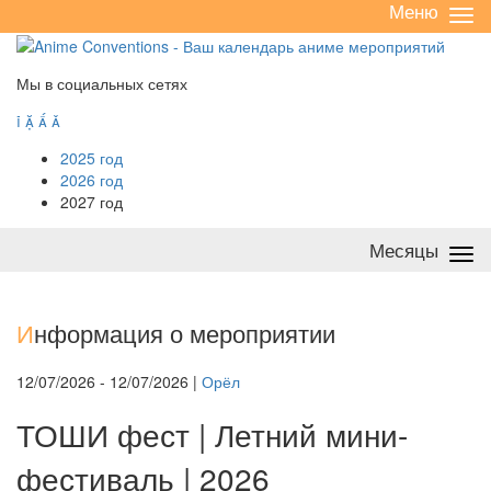
Меню
Све
/
раз
Мы в социальных сетях




2025 год
2026 год
2027 год
Месяцы
Све
/
раз
И
нформация о мероприятии
12/07/2026 - 12/07/2026 |
Орёл
ТОШИ фест | Летний мини-
фестиваль | 2026