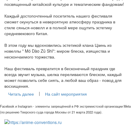
посвященный китайской культуре и тематическим фандомам!
Каждый достопочтенный посетитель нашего фестиваля
сможет окунуться в невероятную атмосферу праздника в
стиле сянься-новелл и в полной мере ощутить эстетику
средневекового Китая.
В этом году мы вдохновились эстетикой клана Цзинь из
новеллы " Mó Dào Zǔ Shī": миром блеска, изящества и
нескончаемого торжества.
Наш фестиваль превратится в бесконечный праздник где
всегда звучит музыка, шелка переливаются блеском, каждый
может позволить себе сиять, а любой ваш образ - повод для
восхищения.
|
Читать далее
На сайт мероприятия
Facebook и Instagram - элементы запрещённой в РФ экстремистской организации Meta
(по решению Тверского суда города Москвы от 21 марта 2022 года).