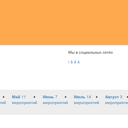
Мы в социальных сетях




Май
11
Июнь
7
Июль
14
Август
3
тий
мероприятий
мероприятий
мероприятий
мероприяти