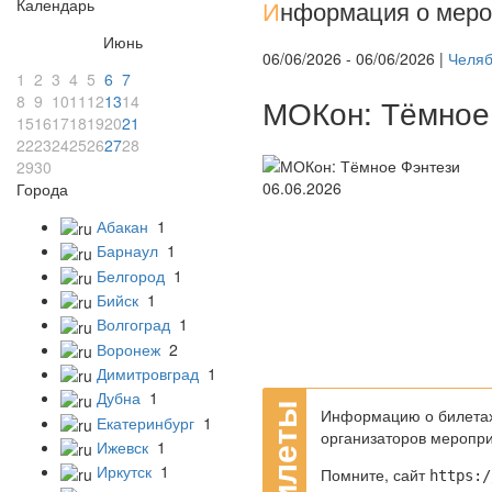
Календарь
И
нформация о меро
Июнь
06/06/2026 - 06/06/2026 |
Челяб
1
2
3
4
5
6
7
8
9
10
11
12
13
14
МОКон: Тёмное 
15
16
17
18
19
20
21
22
23
24
25
26
27
28
29
30
Города
Абакан
1
Барнаул
1
Белгород
1
Бийск
1
Волгоград
1
Воронеж
2
Димитровград
1
Дубна
1
Информацию о билетах,
Екатеринбург
1
организаторов меропри
Ижевск
1
Иркутск
1
Помните, сайт
https:/