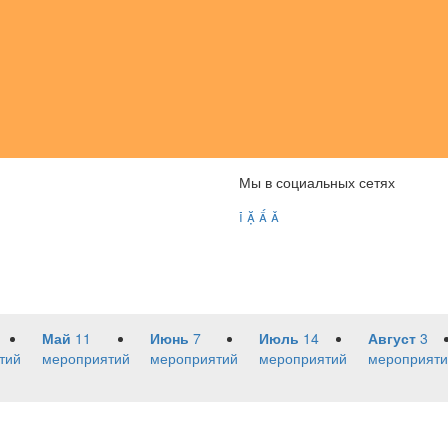
Мы в социальных сетях




Май
11
Июнь
7
Июль
14
Август
3
тий
мероприятий
мероприятий
мероприятий
мероприяти