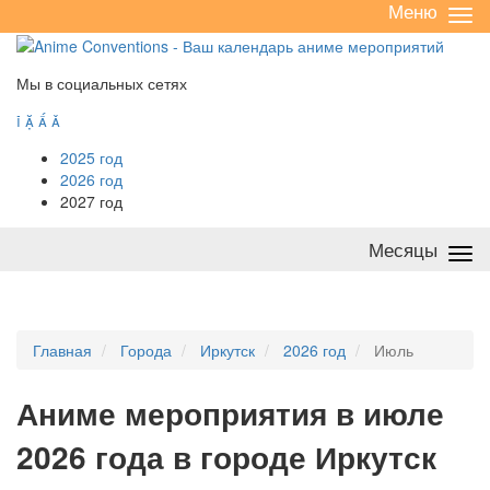
Меню
Све
/
раз
Мы в социальных сетях




2025 год
2026 год
2027 год
Месяцы
Све
/
раз
Главная
Города
Иркутск
2026 год
Июль
А
ниме мероприятия в июле
2026 года в городе Иркутск