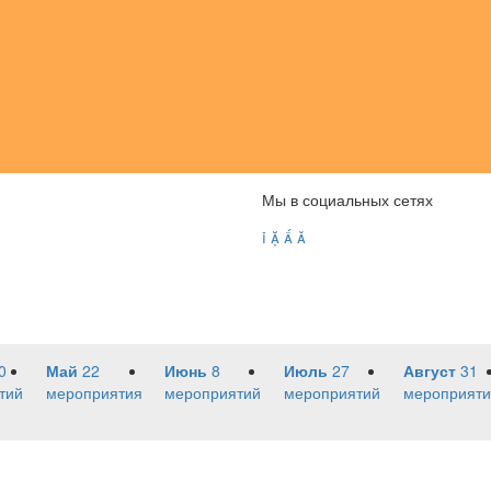
Мы в социальных сетях




0
Май
22
Июнь
8
Июль
27
Август
31
тий
мероприятия
мероприятий
мероприятий
мероприяти