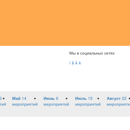
Мы в социальных сетях




6
Май
14
Июнь
6
Июль
15
Август
22
тий
мероприятий
мероприятий
мероприятий
мероприяти