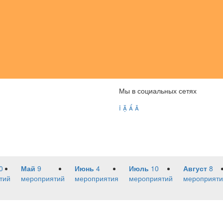
Мы в социальных сетях




0
Май
9
Июнь
4
Июль
10
Август
8
тий
мероприятий
мероприятия
мероприятий
мероприяти